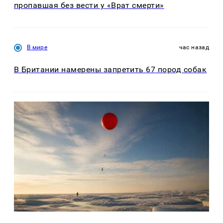
пропавшая без вести у «Врат смерти»
В мире
час назад
В Британии намерены запретить 67 пород собак