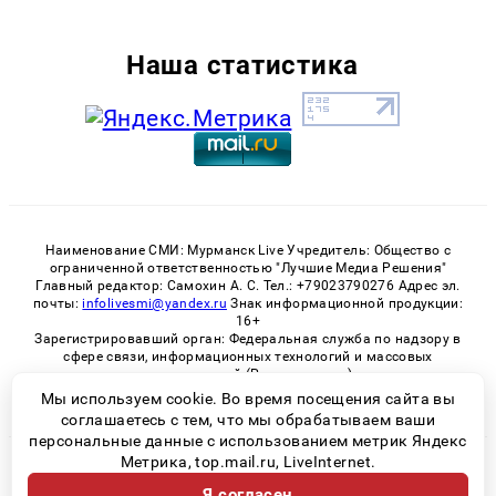
Наша статистика
Наименование СМИ: Мурманск Live Учредитель: Общество с
ограниченной ответственностью "Лучшие Медиа Решения"
Главный редактор: Самохин А. С. Тел.: +79023790276 Адрес эл.
почты:
infolivesmi@yandex.ru
Знак информационной продукции:
16+
Зарегистрировавший орган: Федеральная служба по надзору в
сфере связи, информационных технологий и массовых
коммуникаций (Роскомнадзор)
Регистрационный номер СМИ ЭЛ № ФС 77 - 82534 от 21.01.2022
Мы используем cookie. Во время посещения сайта вы
соглашаетесь с тем, что мы обрабатываем ваши
персональные данные с использованием метрик Яндекс
Метрика, top.mail.ru, LiveInternet.
© 2026 «Murmansk-live» | Все права защищены
Я согласен
Возрастная категория сайта 16+