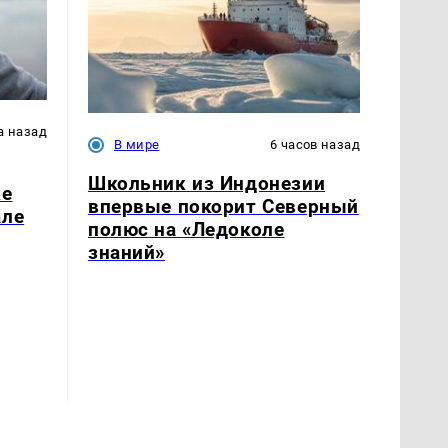
а назад
В мире
6 часов назад
Школьник из Индонезии
ке
впервые покорит Северный
але
полюс на «Ледоколе
знаний»