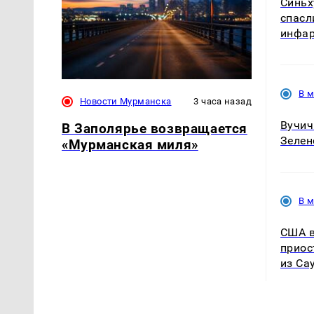
Синьх
спасл
инфа
В 
Новости Мурманска
3 часа назад
Вучич
В Заполярье возвращается
Зелен
«Мурманская миля»
В 
США в
приос
из Са