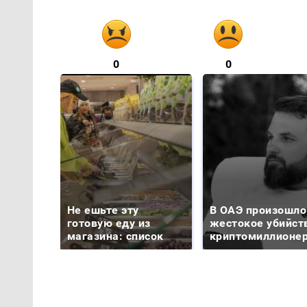
0
0
Не ешьте эту
В ОАЭ произошло
готовую еду из
жестокое убийст
магазина: список
криптомиллионе