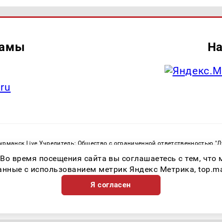
ламы
На
.ru
рманск Live Учредитель: Общество с ограниченной ответственностью "
. С. Тел.: +79023790276 Адрес эл. почты:
infolivesmi@yandex.ru
Знак инф
 Во время посещения сайта вы соглашаетесь с тем, чт
ная служба по надзору в сфере связи, информационных технологий и м
Регистрационный номер СМИ ЭЛ № ФС 77 - 82534 от 21.01.2022
ные с использованием метрик Яндекс Метрика, top.mail.
Я согласен
Возрастная категория сайта 16+