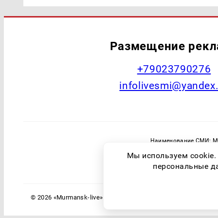
Размещение рек
+79023790276
infolivesmi@yandex
Наименование СМИ: Му
Главный редактор: Самохин А
Мы используем cookie.
Зарегистрировавший орган: Федераль
персональные дан
© 2026 «Murmansk-live» | Все права защищены