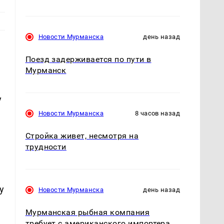
Новости Мурманска
день назад
Поезд задерживается по пути в
Мурманск
у
Новости Мурманска
8 часов назад
Стройка живет, несмотря на
трудности
у
Новости Мурманска
день назад
Мурманская рыбная компания
требует с американского импортера