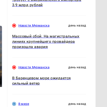
3,9 млрд рублей
Новости Мурманска
день назад
Массовый сбой. На магистральных
линиях крупнейшего провайдера
произошла авария
Новости Мурманска
день назад
СМИ: В Химках на
полицейскую
В магазинах России
машину напали и
В Баренцевом море ожидается
ажиотаж из-за этого
подожгли.
продукта: что купить?
сильный ветер
В мире
день назад