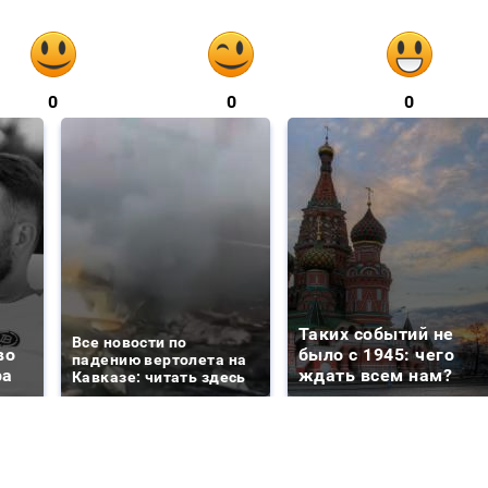
0
0
0
Таких событий не
Все новости по
во
было с 1945: чего
падению вертолета на
ра
ждать всем нам?
Кавказе: читать здесь