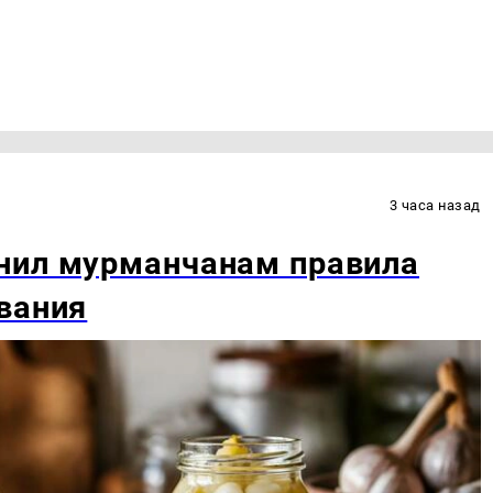
3 часа назад
нил мурманчанам правила
вания