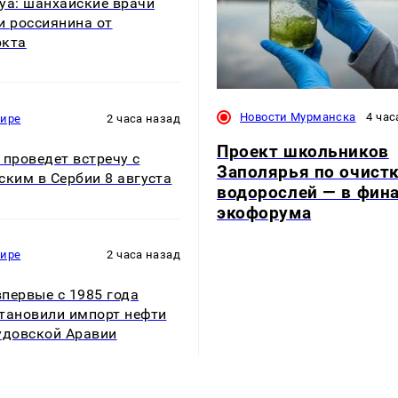
уа: шанхайские врачи
и россиянина от
ркта
Новости Мурманска
4 час
мире
2 часа назад
Проект школьников
 проведет встречу с
Заполярья по очист
ским в Сербии 8 августа
водорослей — в фин
экофорума
мире
2 часа назад
первые с 1985 года
тановили импорт нефти
удовской Аравии