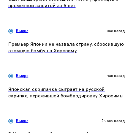
временной защитой за 5 лет
В мире
час назад
Премьер Японии не назвала страну, сбросившую
атомную бомбу на Хиросиму
В мире
час назад
Японская скрипачка сыграет на русской
скрипке, пережившей бомбардировку Хиросимы
В мире
2 часа назад