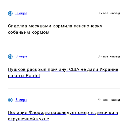
В мире
3 часа назад
Сиделка месяцами кормила пенсионерку
собачьим кормом
В мире
3 часа назад
Пушков раскрыл причину: США не дали Украине
ракеты Patriot
В мире
4 часа назад
Полиция Флориды расследует смерть девочки в
игрушечной кухне