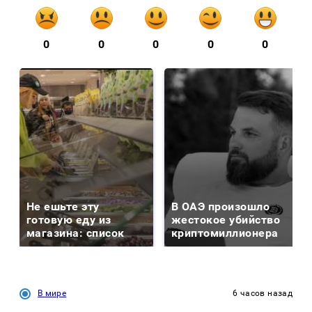
0
0
0
0
0
Не ешьте эту
В ОАЭ произошло
готовую еду из
жестокое убийство
магазина: список
криптомиллионера
В мире
6 часов назад