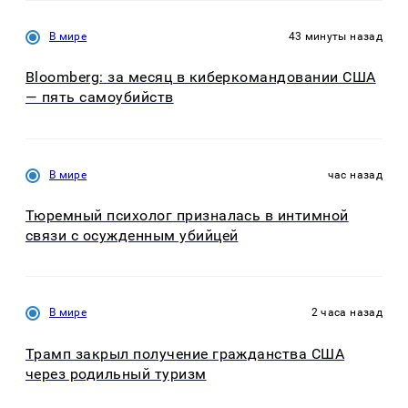
В мире
43 минуты назад
Bloomberg: за месяц в киберкомандовании США
— пять самоубийств
В мире
час назад
Тюремный психолог призналась в интимной
связи с осужденным убийцей
В мире
2 часа назад
Трамп закрыл получение гражданства США
через родильный туризм