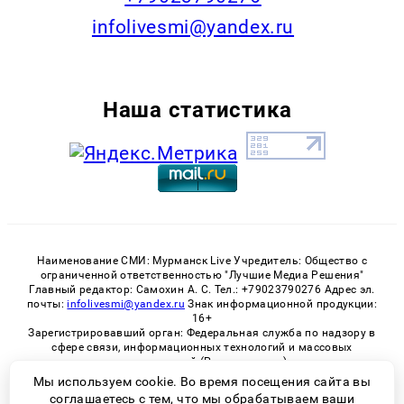
infolivesmi@yandex.ru
Наша статистика
Наименование СМИ: Мурманск Live Учредитель: Общество с
ограниченной ответственностью "Лучшие Медиа Решения"
Главный редактор: Самохин А. С. Тел.: +79023790276 Адрес эл.
почты:
infolivesmi@yandex.ru
Знак информационной продукции:
16+
Зарегистрировавший орган: Федеральная служба по надзору в
сфере связи, информационных технологий и массовых
коммуникаций (Роскомнадзор)
Регистрационный номер СМИ ЭЛ № ФС 77 - 82534 от 21.01.2022
Мы используем cookie. Во время посещения сайта вы
соглашаетесь с тем, что мы обрабатываем ваши