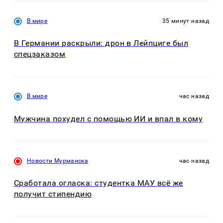
В мире
35 минут назад
В Германии раскрыли: дрон в Лейпциге был
спецзаказом
В мире
час назад
Мужчина похудел с помощью ИИ и впал в кому
Новости Мурманска
час назад
Сработала огласка: студентка МАУ всё же
получит стипендию