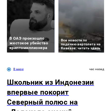
В ОАЭ произошло
Все новости по
жестокое убийство
падению вертолета на
криптомиллионера
Кавказе: читать здесь
В мире
час назад
Школьник из Индонезии
впервые покорит
Северный полюс на