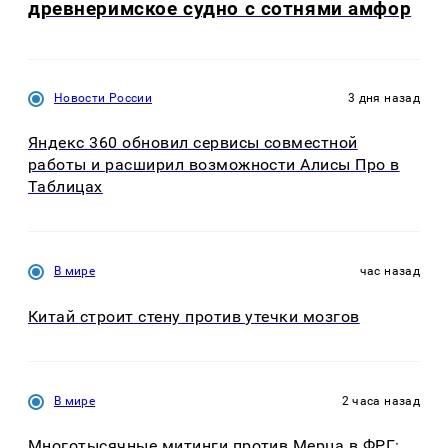
древнеримское судно с сотнями амфор
Новости России
3 дня назад
Яндекс 360 обновил сервисы совместной
работы и расширил возможности Алисы Про в
Таблицах
В мире
час назад
Китай строит стену против утечки мозгов
В мире
2 часа назад
Многотысячные митинги против Мерца в ФРГ: