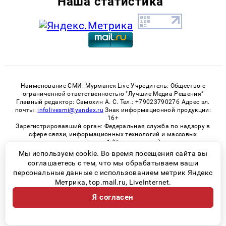
Наша статистика
Наименование СМИ: Мурманск Live Учредитель: Общество с
ограниченной ответственностью "Лучшие Медиа Решения"
Главный редактор: Самохин А. С. Тел.: +79023790276 Адрес эл.
почты:
infolivesmi@yandex.ru
Знак информационной продукции:
16+
Зарегистрировавший орган: Федеральная служба по надзору в
сфере связи, информационных технологий и массовых
коммуникаций (Роскомнадзор)
Регистрационный номер СМИ ЭЛ № ФС 77 - 82534 от 21.01.2022
Мы используем cookie. Во время посещения сайта вы
соглашаетесь с тем, что мы обрабатываем ваши
персональные данные с использованием метрик Яндекс
Метрика, top.mail.ru, LiveInternet.
© 2026 «Murmansk-live» | Все права защищены
Я согласен
Возрастная категория сайта 16+
Политика конфиденциальности