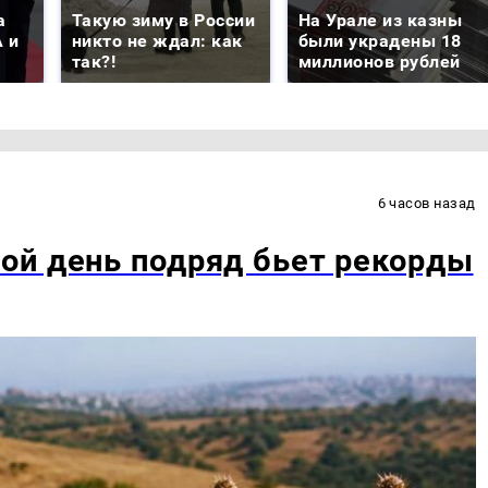
а
Такую зиму в России
На Урале из казны
 и
никто не ждал: как
были украдены 18
так?!
миллионов рублей
6 часов назад
ой день подряд бьет рекорды