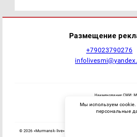
Размещение рек
+79023790276
infolivesmi@yandex
Наименование СМИ: Му
Главный редактор: Самохин А
Мы используем cookie.
Зарегистрировавший орган: Федераль
персональные дан
© 2026 «Murmansk-live» | Все права защищены