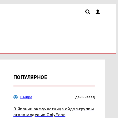
ПОПУЛЯРНОЕ
В мире
день назад
В Японии экс-участница айдол-группы
стала моделью OnlyFans