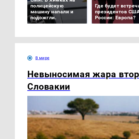
полицейскую
Где будет встреч
машину напали и
президентов США
подожгли.
России: Европа?
В мире
Невыносимая жара втор
Словакии