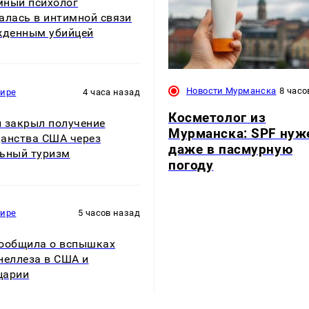
ный психолог
алась в интимной связи
жденным убийцей
Новости Мурманска
8 часо
мире
4 часа назад
Косметолог из
 закрыл получение
Мурманска: SPF нуж
анства США через
даже в пасмурную
ьный туризм
погоду
мире
5 часов назад
ообщила о вспышках
неллеза в США и
царии