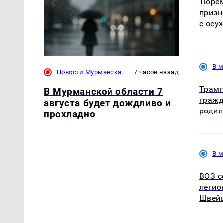
Тюрем
призн
с осу
В 
Новости Мурманска
7 часов назад
Трамп
В Мурманской области 7
гражд
августа будет дождливо и
родил
прохладно
В 
ВОЗ с
легио
Швей