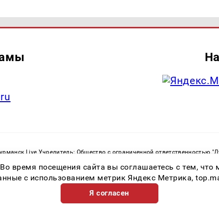
ламы
На
.ru
рманск Live Учредитель: Общество с ограниченной ответственностью "
. С. Тел.: +79023790276 Адрес эл. почты:
infolivesmi@yandex.ru
Знак инф
 Во время посещения сайта вы соглашаетесь с тем, чт
ная служба по надзору в сфере связи, информационных технологий и м
Регистрационный номер СМИ ЭЛ № ФС 77 - 82534 от 21.01.2022
ные с использованием метрик Яндекс Метрика, top.mail.
Я согласен
Возрастная категория сайта 16+