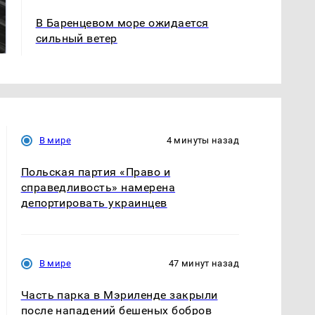
Не ешьте эту
Как выглядит место
В Баренцевом море ожидается
готовую еду из
крушение вертолета на
сильный ветер
магазина: список
Кавказе: смотреть
В мире
4 минуты назад
Польская партия «Право и
справедливость» намерена
депортировать украинцев
В мире
47 минут назад
Часть парка в Мэриленде закрыли
после нападений бешеных бобров