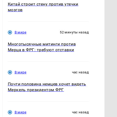
Китай строит стену против утечки
мозгов
В мире
52 минуты назад
Многотысячные митинги против
Мерца в ФРГ: требуют отставки
В мире
час назад
Почти половина немцев хочет видеть
Меркель президентом ФРГ
В мире
час назад