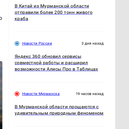
В Китай из Мурманской области
отправили более 200 тонн живого
о
краба
Новости России
3 дня назад
Яндекс 360 обновил сервисы
совместной работы и расширил
возможности Алисы Про в Таблицах
Новости Мурманска
19 часов назад
В Мурманской области прощаются с
СМИ: В Химках на
удивительным природным феноменом
полицейскую
В магазинах России
машину напали и
ажиотаж из-за этого