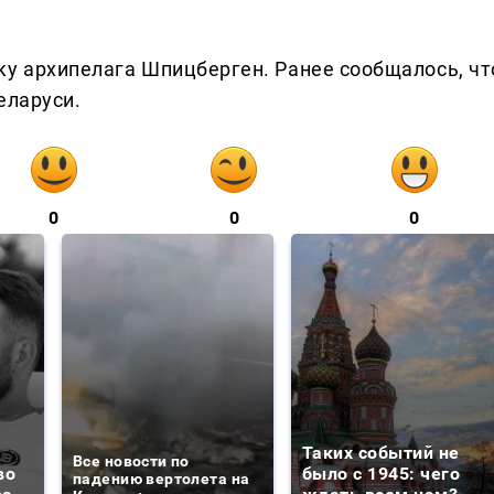
ку архипелага Шпицберген. Ранее сообщалось, чт
еларуси.
0
0
0
Таких событий не
Все новости по
во
было с 1945: чего
падению вертолета на