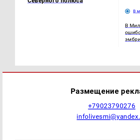
Северного полюса
В 
В Мил
ошибо
эмбр
Размещение рек
+79023790276
infolivesmi@yandex