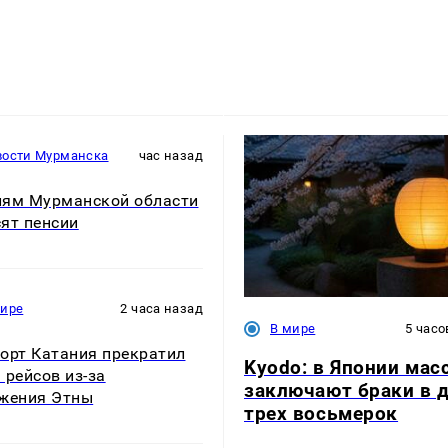
вости Мурманска
час назад
ям Мурманской области
ят пенсии
мире
2 часа назад
В мире
5 часо
орт Катания прекратил
Kyodo: в Японии мас
 рейсов из-за
заключают браки в 
жения Этны
трех восьмерок