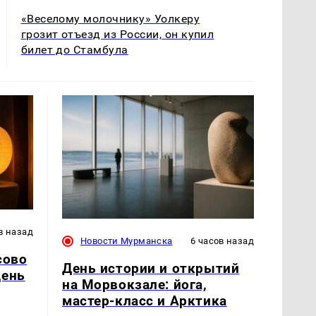
«Веселому молочнику» Уолкеру
грозит отъезд из России, он купил
билет до Стамбула
в назад
Новости Мурманска
6 часов назад
сово
День истории и открытий
день
на Морвокзале: йога,
мастер-класс и Арктика