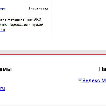
мире
2 часа назад
ане женщине при ЭКО
чно пересадили чужой
ион
ламы
На
.ru