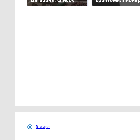
магазина: список
криптомиллионе
В мире