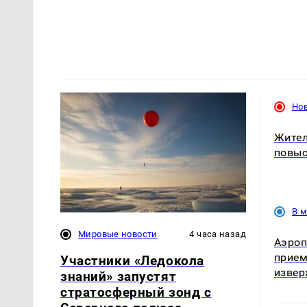
Но
Жител
повыс
В 
Мировые новости
4 часа назад
Аэроп
прием
Участники «Ледокола
извер
знаний» запустят
стратосферный зонд с