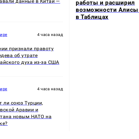
авали данные в Китай —
работы и расширил
возможности Алисы
в Таблицах
мире
4 часа назад
нии признали правоту
дева об утрате
айского духа из-за США
мире
4 часа назад
т ли союз Турции,
вской Аравии и
тана новым НАТО на
ке?