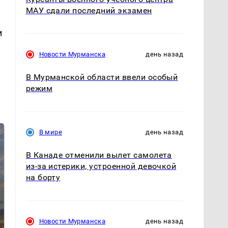
МАУ сдали последний экзамен
и
Новости Мурманска
день назад
В Мурманской области ввели особый
режим
В мире
день назад
В Канаде отменили вылет самолета
из-за истерики, устроенной девочкой
на борту
СМИ: В Химках на
Новости Мурманска
день назад
полицейскую
В магазинах России