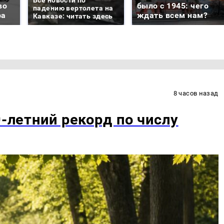
во
было с 1945: чего
падению вертолета на
ра
ждать всем нам?
Кавказе: читать здесь
8 часов назад
0-летний рекорд по числу