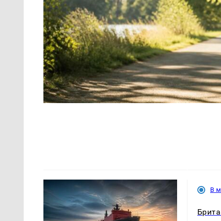
В 
Брита