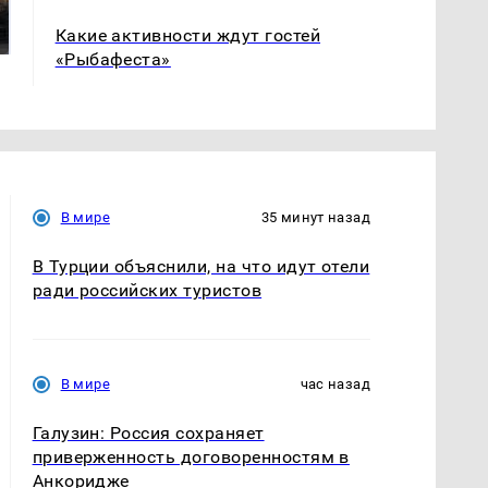
машину напали и
ажиотаж из-за этого
подожгли.
Какие активности ждут гостей
продукта: что купить?
«Рыбафеста»
В мире
35 минут назад
В Турции объяснили, на что идут отели
ради российских туристов
В мире
час назад
Галузин: Россия сохраняет
приверженность договоренностям в
Анкоридже