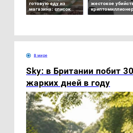
готовую еду из
жестокое убийст
магазина: список
криптомиллионе
В мире
Sky: в Британии побит 3
жарких дней в году