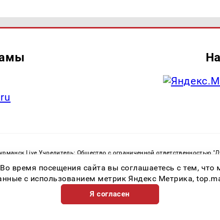
ламы
На
.ru
рманск Live Учредитель: Общество с ограниченной ответственностью "
. С. Тел.: +79023790276 Адрес эл. почты:
infolivesmi@yandex.ru
Знак инф
 Во время посещения сайта вы соглашаетесь с тем, чт
ная служба по надзору в сфере связи, информационных технологий и м
Регистрационный номер СМИ ЭЛ № ФС 77 - 82534 от 21.01.2022
ные с использованием метрик Яндекс Метрика, top.mail.
Я согласен
Возрастная категория сайта 16+