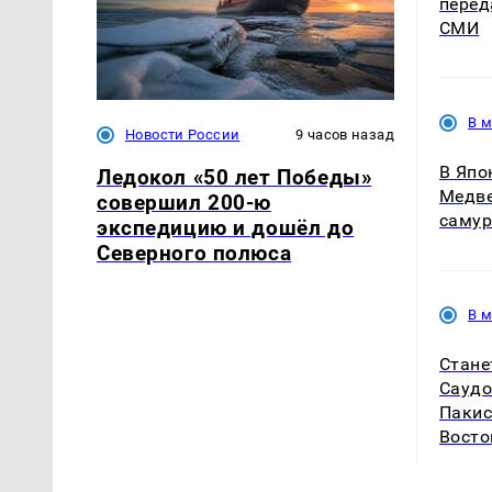
перед
СМИ
В 
Новости России
9 часов назад
В Япо
Ледокол «50 лет Победы»
Медве
совершил 200-ю
самур
экспедицию и дошёл до
Северного полюса
В 
Стане
Саудо
Пакис
Восто