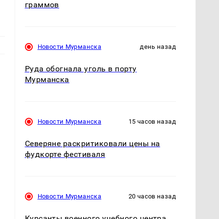
граммов
Новости Мурманска
день назад
Руда обогнала уголь в порту
Мурманска
Новости Мурманска
15 часов назад
Северяне раскритиковали цены на
фудкорте фестиваля
Новости Мурманска
20 часов назад
.
Курсанты военного учебного центра