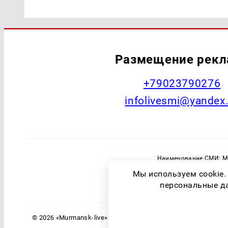
Размещение рек
+79023790276
infolivesmi@yandex
Наименование СМИ: Му
Главный редактор: Самохин А
Мы используем cookie.
Зарегистрировавший орган: Федераль
персональные дан
© 2026 «Murmansk-live» | Все права защищены