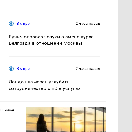
В мире
2 часа назад
Вучич опроверг слухи о смене курса
Белграда в отношении Москвы
В мире
2 часа назад
Лондон намерен углубить
сотрудничество с ЕС в услугах
я назад