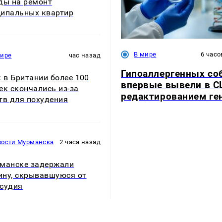
ды на ремонт
ипальных квартир
В мире
6 часо
мире
час назад
Гипоаллергенных со
: в Британии более 100
впервые вывели в 
ек скончались из-за
редактированием ге
тв для похудения
вости Мурманска
2 часа назад
манске задержали
ну, скрывавшуюся от
судия