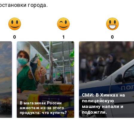
остановки города.
0
1
0
СМИ: В Химках на
е
полицейскую
В магазинах России
о
машину напали и
ажиотаж из-за этого
подожгли.
продукта: что купить?