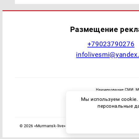
Размещение рек
+79023790276
infolivesmi@yandex
Наименование СМИ: Му
Главный редактор: Самохин А
Мы используем cookie.
Зарегистрировавший орган: Федераль
персональные дан
© 2026 «Murmansk-live» | Все права защищены