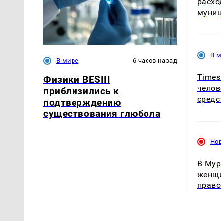
расхо
муниц
В 
В мире
6 часов назад
Times
Физики BESIII
челов
приблизились к
средс
подтверждению
существования глюбола
Но
В Мур
женщи
право