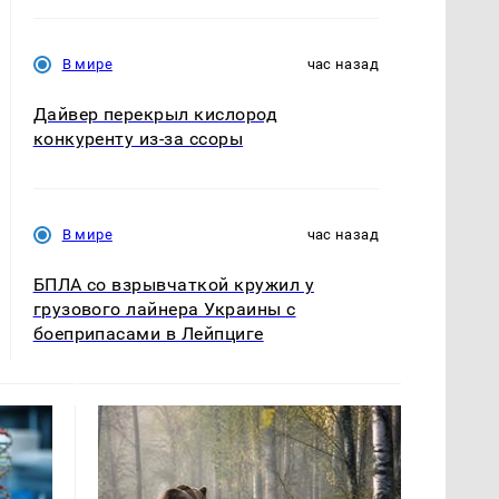
В мире
час назад
Дайвер перекрыл кислород
конкуренту из-за ссоры
В мире
час назад
БПЛА со взрывчаткой кружил у
грузового лайнера Украины с
боеприпасами в Лейпциге