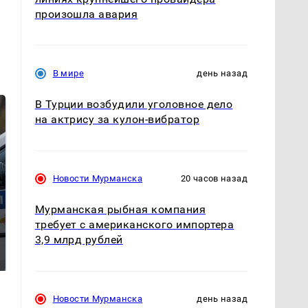
произошла авария
В мире
день назад
В Турции возбудили уголовное дело
на актрису за кулон-вибратор
Новости Мурманска
20 часов назад
Мурманская рыбная компания
требует с американского импортера
Где будет встреча
На Урале из казны
3,9 млрд рублей
президентов США и
были украдены 18
России: Европа?
миллионов рублей
Новости Мурманска
день назад