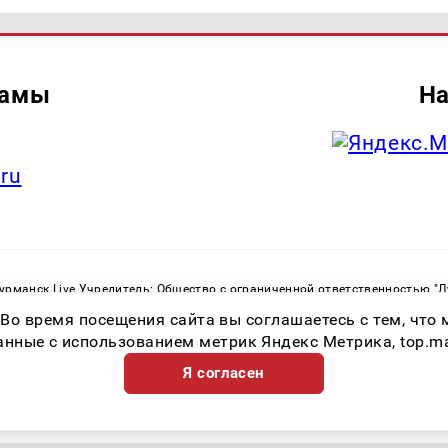
ламы
На
.ru
рманск Live Учредитель: Общество с ограниченной ответственностью "
. С. Тел.: +79023790276 Адрес эл. почты:
infolivesmi@yandex.ru
Знак инф
 Во время посещения сайта вы соглашаетесь с тем, чт
ная служба по надзору в сфере связи, информационных технологий и м
Регистрационный номер СМИ ЭЛ № ФС 77 - 82534 от 21.01.2022
ные с использованием метрик Яндекс Метрика, top.mail.
Я согласен
Возрастная категория сайта 16+