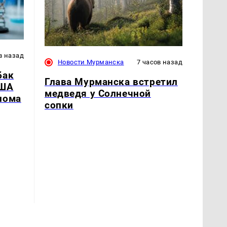
в назад
Новости Мурманска
7 часов назад
бак
Глава Мурманска встретил
США
медведя у Солнечной
нома
сопки