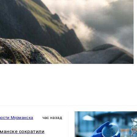
вости Мурманска
час назад
манске сократили