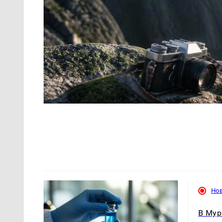
Но
В Мур