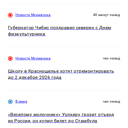
Новости Мурманска
40 минут назад
Губернатор Чибис поздравил северян с Днем
физкультурника
Новости Мурманска
час назад
Школу в Краснощелье хотят отремонтировать
до 2 декабря 2026 года
В мире
час назад
«Веселому молочнику» Уолкеру грозит отъезд
из России, он купил билет до Стамбула