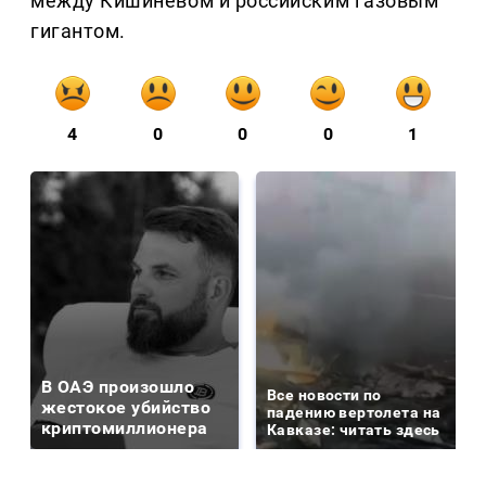
между Кишиневом и российским газовым
гигантом.
4
0
0
0
1
В ОАЭ произошло
Все новости по
жестокое убийство
падению вертолета на
криптомиллионера
Кавказе: читать здесь