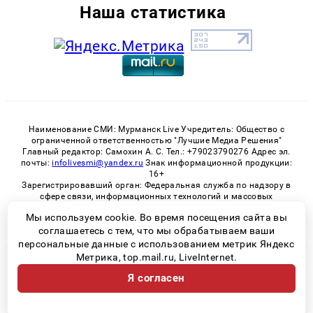
Наша статистика
Наименование СМИ: Мурманск Live Учредитель: Общество с
ограниченной ответственностью "Лучшие Медиа Решения"
Главный редактор: Самохин А. С. Тел.: +79023790276 Адрес эл.
почты:
infolivesmi@yandex.ru
Знак информационной продукции:
16+
Зарегистрировавший орган: Федеральная служба по надзору в
сфере связи, информационных технологий и массовых
коммуникаций (Роскомнадзор)
Мы используем cookie. Во время посещения сайта вы
Регистрационный номер СМИ ЭЛ № ФС 77 - 82534 от 21.01.2022
соглашаетесь с тем, что мы обрабатываем ваши
персональные данные с использованием метрик Яндекс
Метрика, top.mail.ru, LiveInternet.
© 2026 «Murmansk-live» | Все права защищены
Я согласен
Возрастная категория сайта 16+
Политика конфиденциальности