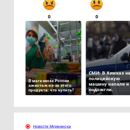
0
0
СМИ: В Химках н
полицейскую
В магазинах России
машину напали и
ажиотаж из-за этого
подожгли.
продукта: что купить?
Новости Мурманска