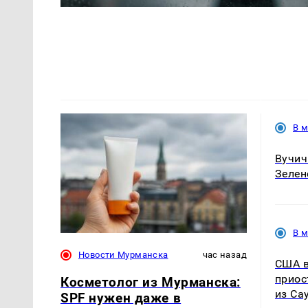
В 
Вучич
Зелен
В 
Новости Мурманска
час назад
США в
приос
Косметолог из Мурманска:
из Са
SPF нужен даже в