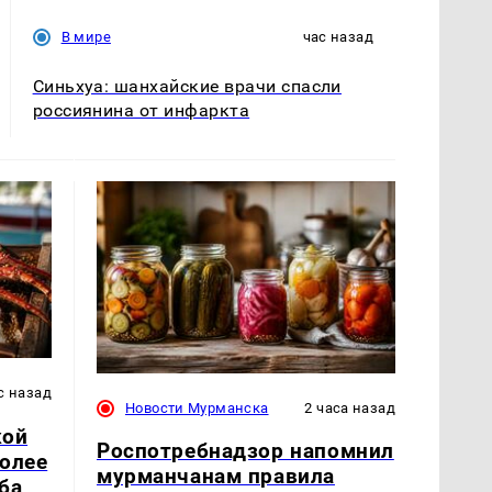
В мире
час назад
Синьхуа: шанхайские врачи спасли
россиянина от инфаркта
с назад
Новости Мурманска
2 часа назад
кой
Роспотребнадзор напомнил
более
мурманчанам правила
ба