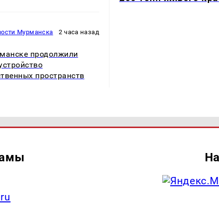
вости Мурманска
2 часа назад
манске продолжили
устройство
твенных пространств
ламы
На
.ru