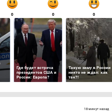
0
0
0
а
Где будет встреча
Такую зиму в России
президентов США и
никто не ждал: как
России: Европа?
так?!
18 минут назад