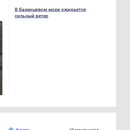
В Баренцевом море ожидается
сильный ветер
На Урале из казны
Как выглядит место
были украдены 18
крушение вертолета на
миллионов рублей
Кавказе: смотреть
В мире
10 минут назад