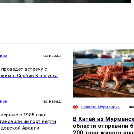
мире
час назад
 проведет встречу с
ским в Сербии 8 августа
мире
час назад
Новости Мурманска
ча
первые с 1985 года
В Китай из Мурманс
тановили импорт нефти
области отправили 
удовской Аравии
200 тонн живого кра