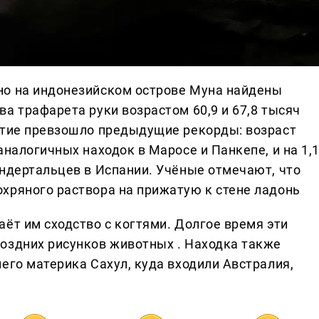
но на индонезийском острове Муна найдены
а трафарета руки возрастом 60,9 и 67,8 тысяч
ытие превзошло предыдущие рекорды: возраст
аналогичных находок в Маросе и Панкепе, и на 1,
андертальцев в Испании. Учёные отмечают, что
хряного раствора на прижатую к стене ладонь
ёт им сходство с когтями. Долгое время эти
оздних рисунков животных . Находка также
его материка Сахул, куда входили Австралия,