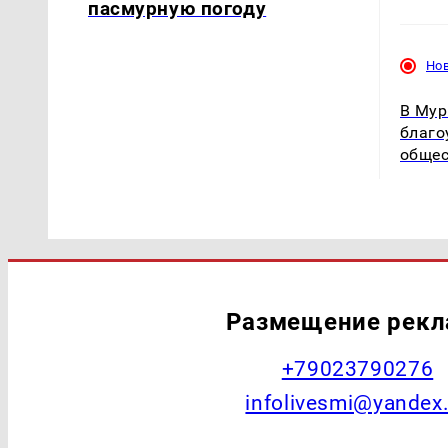
пасмурную погоду
Но
В Мур
благо
общес
Размещение рек
+79023790276
infolivesmi@yandex