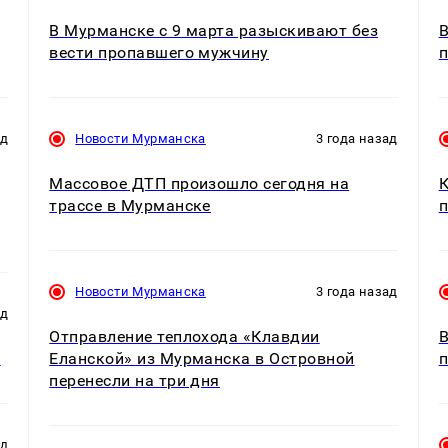
В Мурманске с 9 марта разыскивают без
В
вести пропавшего мужчину
п
ад
Новости Мурманска
3 года назад
Массовое ДТП произошло сегодня на
К
трассе в Мурманске
п
Новости Мурманска
3 года назад
ад
Отправление теплохода «Клавдии
В
ь
Еланской» из Мурманска в Островной
п
перенесли на три дня
ад