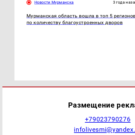
Новости Мурманска
3 года наз
Мурманская область вошла в топ 5 регионо
по количеству благоустроенных дворов
Размещение рек
+79023790276
infolivesmi@yandex