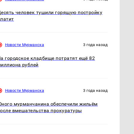
есять человек тушили горящую постройку
патит
Новости Мурманска
3 года назад
а городское кладбище потратят ещё 82
иллиона рублей
Новости Мурманска
3 года назад
ного мурманчанина обеспечили жильём
осле вмешательства прокуратуры