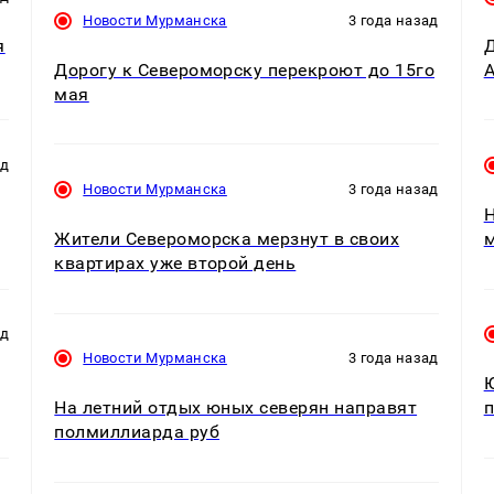
Новости Мурманска
3 года назад
я
Д
Дорогу к Североморску перекроют до 15го
А
мая
ад
Новости Мурманска
3 года назад
Н
Жители Североморска мерзнут в своих
м
квартирах уже второй день
ад
Новости Мурманска
3 года назад
Ю
На летний отдых юных северян направят
п
полмиллиарда руб