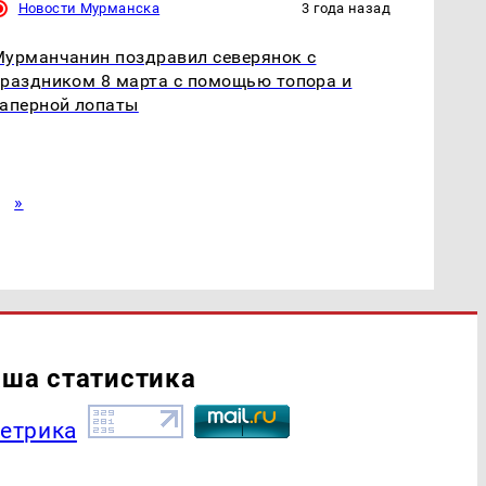
Новости Мурманска
3 года назад
урманчанин поздравил северянок с
раздником 8 марта с помощью топора и
аперной лопаты
»
ша статистика