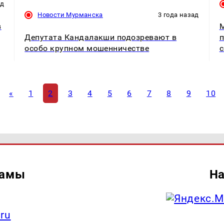
ад
Новости Мурманска
3 года назад
в
М
Депутата Кандалакши подозревают в
п
особо крупном мошенничестве
с
«
1
2
3
4
5
6
7
8
9
10
ламы
На
.ru