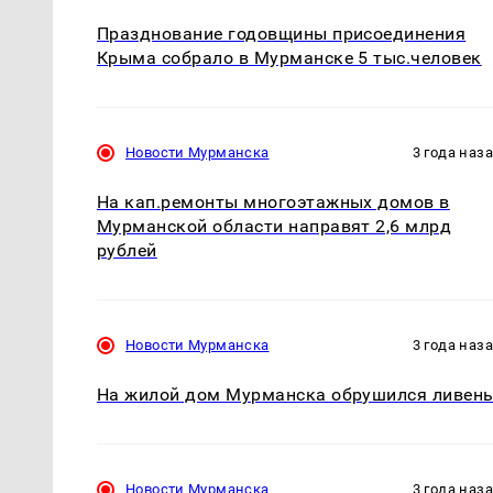
Празднование годовщины присоединения
Крыма собрало в Мурманске 5 тыс.человек
Новости Мурманска
3 года наз
На кап.ремонты многоэтажных домов в
Мурманской области направят 2,6 млрд
рублей
Новости Мурманска
3 года наз
На жилой дом Мурманска обрушился ливен
Новости Мурманска
3 года наз