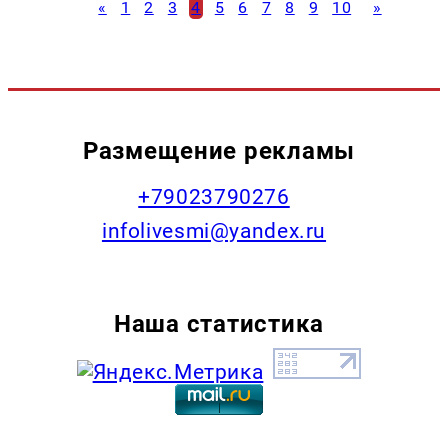
«
1
2
3
4
5
6
7
8
9
10
»
Размещение рекламы
+79023790276
infolivesmi@yandex.ru
Наша статистика