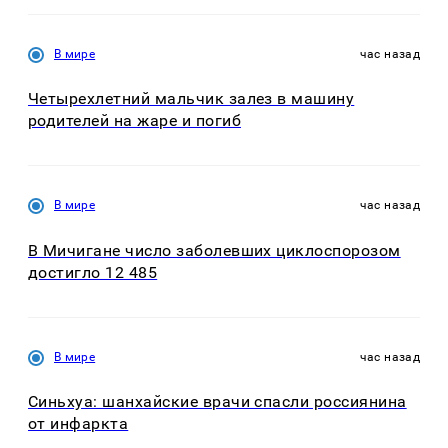
В мире
час назад
Четырехлетний мальчик залез в машину
родителей на жаре и погиб
В мире
час назад
В Мичигане число заболевших циклоспорозом
достигло 12 485
В мире
час назад
Синьхуа: шанхайские врачи спасли россиянина
от инфаркта