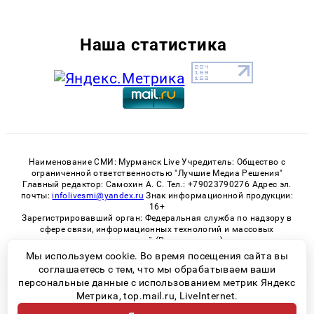
Наша статистика
Наименование СМИ: Мурманск Live Учредитель: Общество с
ограниченной ответственностью "Лучшие Медиа Решения"
Главный редактор: Самохин А. С. Тел.: +79023790276 Адрес эл.
почты:
infolivesmi@yandex.ru
Знак информационной продукции:
16+
Зарегистрировавший орган: Федеральная служба по надзору в
сфере связи, информационных технологий и массовых
коммуникаций (Роскомнадзор)
Регистрационный номер СМИ ЭЛ № ФС 77 - 82534 от 21.01.2022
Мы используем cookie. Во время посещения сайта вы
соглашаетесь с тем, что мы обрабатываем ваши
персональные данные с использованием метрик Яндекс
Метрика, top.mail.ru, LiveInternet.
© 2026 «Murmansk-live» | Все права защищены