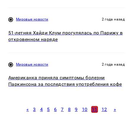
Мировые новости
2 года назад
51-летняя Хайди Клум прогулялась по Парижу в
откровенном наряде
Мировые новости
2 года назад
Американка приняла симптомы болезни
Паркинсона за последствия употребления кофе
«
3
4
5
6
7
8
9
10
11
12
»