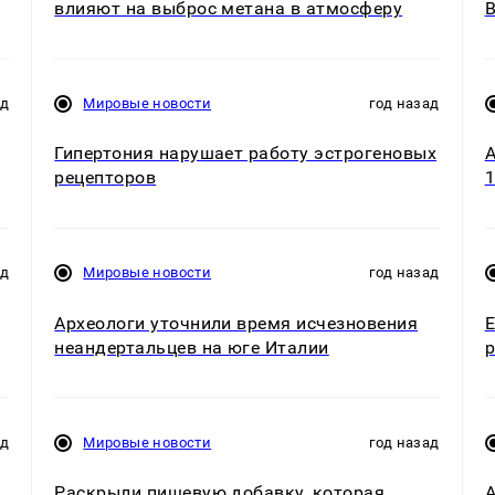
влияют на выброс метана в атмосферу
ад
Мировые новости
год назад
Гипертония нарушает работу эстрогеновых
А
рецепторов
1
ад
Мировые новости
год назад
Археологи уточнили время исчезновения
Е
неандертальцев на юге Италии
р
ад
Мировые новости
год назад
Раскрыли пищевую добавку, которая
А