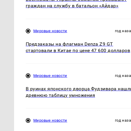
граждан на службу в батальон «Айдар»
Мировые новости
год наз
Предзаказы на флагман Denza Z9 GT
стартовали в Китае по цене 47 600 долларов
Мировые новости
год наз
В руинах японского дворца Фудзивара нашл
древнюю таблицу умножения
Мировые новости
год наз