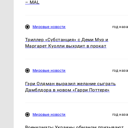
– MAL
Мировые новости
год наз
Триллер «Субстанция» с Деми Мур и
Маргарет Куолли выходит в прокат
Мировые новости
год наз
Гэри Олдман выразил желание сыграть
Дамблдора в новом «Гарри Поттере»
Мировые новости
год наз
Военкоматы Украины обманом призывают