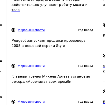
действительно улучшает работу мозга и
з
тела
ад
Мировые новости
год назад
K
Peugeot запускает продажи кроссовера
2008 в дешевой версии Style
ад
Я
Мировые новости
год назад
и
к
Главный тренер Микель Артета установил
рекорд «Арсенала» всех времён
ад
Б
Мировые новости
год назад